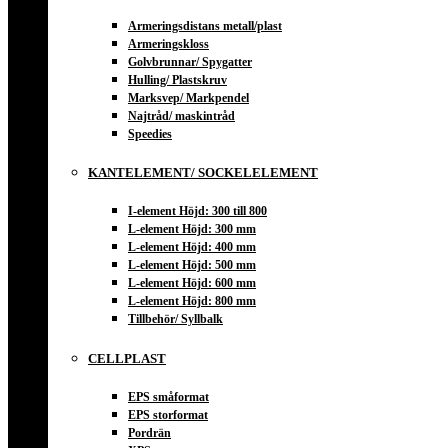
Armeringsdistans metall/plast
Armeringskloss
Golvbrunnar/ Spygatter
Hulling/ Plastskruv
Marksvep/ Markpendel
Najtråd/ maskintråd
Speedies
KANTELEMENT/ SOCKELELEMENT
I-element Höjd: 300 till 800
L-element Höjd: 300 mm
L-element Höjd: 400 mm
L-element Höjd: 500 mm
L-element Höjd: 600 mm
L-element Höjd: 800 mm
Tillbehör/ Syllbalk
CELLPLAST
EPS småformat
EPS storformat
Pordrän