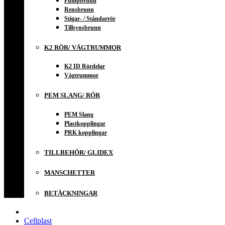
Pumpbrunn
Rensbrunn
Stigar- / Ståndarrör
Tillsynsbrunn
K2 RÖR/ VÄGTRUMMOR
K2 ID Rördelar
Vägtrummor
PEM SLANG/ RÖR
PEM Slang
Plastkopplingar
PRK kopplingar
TILLBEHÖR/ GLIDEX
MANSCHETTER
BETÄCKNINGAR
Cellplast