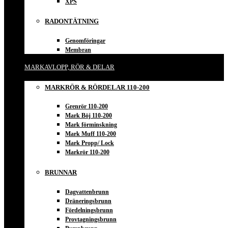
XPS
RADONTÄTNING
Genomföringar
Membran
MARKAVLOPP, RÖR & DELAR
MARKRÖR & RÖRDELAR 110-200
Grenrör 110-200
Mark Böj 110-200
Mark förminskning
Mark Muff 110-200
Mark Propp/ Lock
Markrör 110-200
BRUNNAR
Dagvattenbrunn
Dräneringsbrunn
Fördelningsbrunn
Provtagningsbrunn