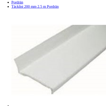
Pordrän
Täcklist 200 mm 2.5 m Pordrän