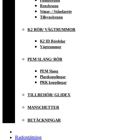
Pumpbrunn
Rensbrunn
Stigar- / Ståndarrör
Tillsynsbrunn
K2 RÖR/ VÄGTRUMMOR
K2 ID Rördelar
Vägtrummor
PEM SLANG/ RÖR
PEM Slang
Plastkopplingar
PRK kopplingar
TILLBEHÖR/ GLIDEX
MANSCHETTER
BETÄCKNINGAR
Radontätning