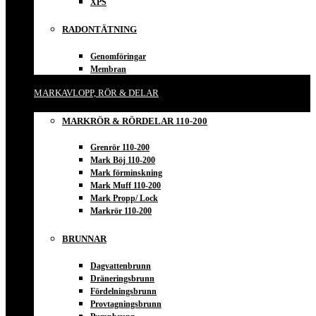
XPS
RADONTÄTNING
Genomföringar
Membran
MARKAVLOPP, RÖR & DELAR
MARKRÖR & RÖRDELAR 110-200
Grenrör 110-200
Mark Böj 110-200
Mark förminskning
Mark Muff 110-200
Mark Propp/ Lock
Markrör 110-200
BRUNNAR
Dagvattenbrunn
Dräneringsbrunn
Fördelningsbrunn
Provtagningsbrunn