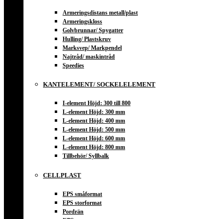
Armeringsdistans metall/plast
Armeringskloss
Golvbrunnar/ Spygatter
Hulling/ Plastskruv
Marksvep/ Markpendel
Najtråd/ maskintråd
Speedies
KANTELEMENT/ SOCKELELEMENT
I-element Höjd: 300 till 800
L-element Höjd: 300 mm
L-element Höjd: 400 mm
L-element Höjd: 500 mm
L-element Höjd: 600 mm
L-element Höjd: 800 mm
Tillbehör/ Syllbalk
CELLPLAST
EPS småformat
EPS storformat
Pordrän