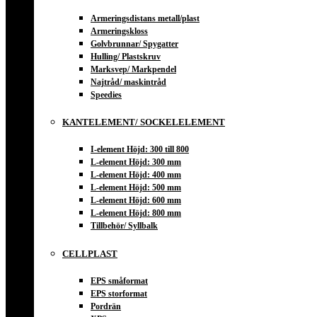
Armeringsdistans metall/plast
Armeringskloss
Golvbrunnar/ Spygatter
Hulling/ Plastskruv
Marksvep/ Markpendel
Najtråd/ maskintråd
Speedies
KANTELEMENT/ SOCKELELEMENT
I-element Höjd: 300 till 800
L-element Höjd: 300 mm
L-element Höjd: 400 mm
L-element Höjd: 500 mm
L-element Höjd: 600 mm
L-element Höjd: 800 mm
Tillbehör/ Syllbalk
CELLPLAST
EPS småformat
EPS storformat
Pordrän