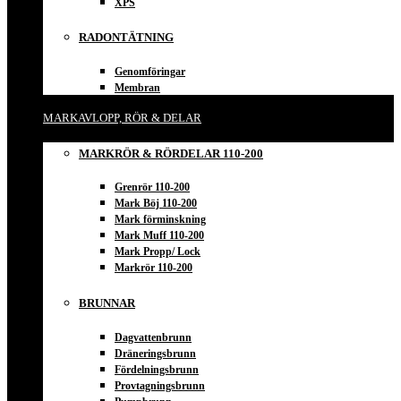
XPS
RADONTÄTNING
Genomföringar
Membran
MARKAVLOPP, RÖR & DELAR
MARKRÖR & RÖRDELAR 110-200
Grenrör 110-200
Mark Böj 110-200
Mark förminskning
Mark Muff 110-200
Mark Propp/ Lock
Markrör 110-200
BRUNNAR
Dagvattenbrunn
Dräneringsbrunn
Fördelningsbrunn
Provtagningsbrunn