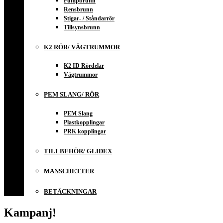
Pumpbrunn
Rensbrunn
Stigar- / Ståndarrör
Tillsynsbrunn
K2 RÖR/ VÄGTRUMMOR
K2 ID Rördelar
Vägtrummor
PEM SLANG/ RÖR
PEM Slang
Plastkopplingar
PRK kopplingar
TILLBEHÖR/ GLIDEX
MANSCHETTER
BETÄCKNINGAR
Kampanj!