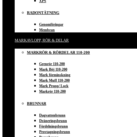
XPS
RADONTÄTNING
Genomföringar
Membran
MARKAVLOPP, RÖR & DELAR
MARKRÖR & RÖRDELAR 110-200
Grenrör 110-200
Mark Böj 110-200
Mark förminskning
Mark Muff 110-200
Mark Propp/ Lock
Markrör 110-200
BRUNNAR
Dagvattenbrunn
Dräneringsbrunn
Fördelningsbrunn
Provtagningsbrunn