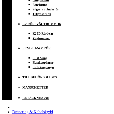
Pumpbrunn
Rensbrunn
Stigar- / Ståndarrör
Tillsynsbrunn
K2 RÖR/ VÄGTRUMMOR
K2 ID Rördelar
Vägtrummor
PEM SLANG/ RÖR
PEM Slang
Plastkopplingar
PRK kopplingar
TILLBEHÖR/ GLIDEX
MANSCHETTER
BETÄCKNINGAR
Dränering & Kabelskydd