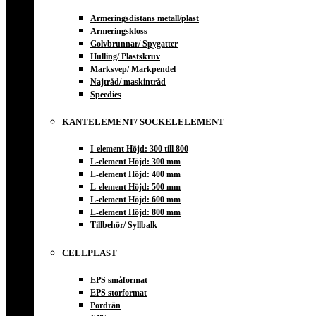
Armeringsdistans metall/plast
Armeringskloss
Golvbrunnar/ Spygatter
Hulling/ Plastskruv
Marksvep/ Markpendel
Najtråd/ maskintråd
Speedies
KANTELEMENT/ SOCKELELEMENT
I-element Höjd: 300 till 800
L-element Höjd: 300 mm
L-element Höjd: 400 mm
L-element Höjd: 500 mm
L-element Höjd: 600 mm
L-element Höjd: 800 mm
Tillbehör/ Syllbalk
CELLPLAST
EPS småformat
EPS storformat
Pordrän