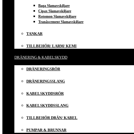
Baga Slamavskiljare
Cipax Slamavskiljare
Rotomon Slamavskiljare
Tranåscement Slamavskiljare
TANKAR
TILLBEHÖR/ LARM/ KEMI
DRÄNERING & KABELSKYDD
DRÄNERINGSRÖR
DRÄNERINGSSLANG
KABELSKYDDSRÖR
KABELSKYDDSSLANG
TILLBEHÖR DRÄN/ KABEL
PUMPAR & BRUNNAR