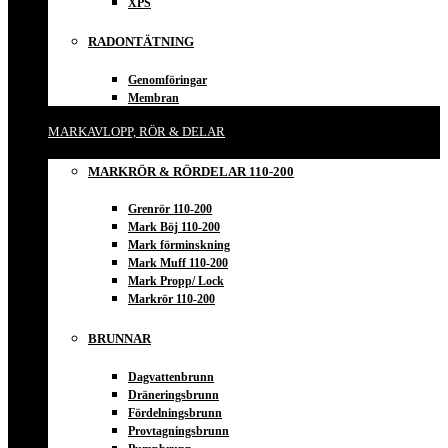
XPS
RADONTÄTNING
Genomföringar
Membran
MARKAVLOPP, RÖR & DELAR
MARKRÖR & RÖRDELAR 110-200
Grenrör 110-200
Mark Böj 110-200
Mark förminskning
Mark Muff 110-200
Mark Propp/ Lock
Markrör 110-200
BRUNNAR
Dagvattenbrunn
Dräneringsbrunn
Fördelningsbrunn
Provtagningsbrunn