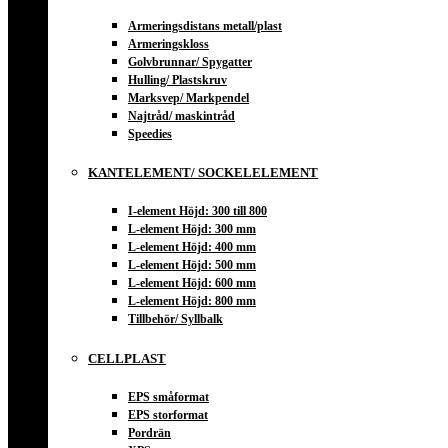
Armeringsdistans metall/plast
Armeringskloss
Golvbrunnar/ Spygatter
Hulling/ Plastskruv
Marksvep/ Markpendel
Najtråd/ maskintråd
Speedies
KANTELEMENT/ SOCKELELEMENT
I-element Höjd: 300 till 800
L-element Höjd: 300 mm
L-element Höjd: 400 mm
L-element Höjd: 500 mm
L-element Höjd: 600 mm
L-element Höjd: 800 mm
Tillbehör/ Syllbalk
CELLPLAST
EPS småformat
EPS storformat
Pordrän