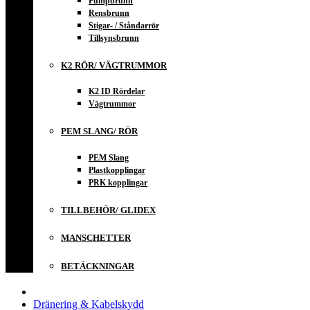
Pumpbrunn
Rensbrunn
Stigar- / Ståndarrör
Tillsynsbrunn
K2 RÖR/ VÄGTRUMMOR
K2 ID Rördelar
Vägtrummor
PEM SLANG/ RÖR
PEM Slang
Plastkopplingar
PRK kopplingar
TILLBEHÖR/ GLIDEX
MANSCHETTER
BETÄCKNINGAR
Dränering & Kabelskydd