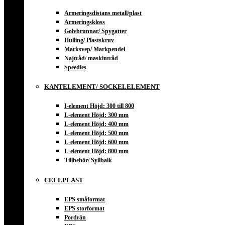
Armeringsdistans metall/plast
Armeringskloss
Golvbrunnar/ Spygatter
Hulling/ Plastskruv
Marksvep/ Markpendel
Najtråd/ maskintråd
Speedies
KANTELEMENT/ SOCKELELEMENT
I-element Höjd: 300 till 800
L-element Höjd: 300 mm
L-element Höjd: 400 mm
L-element Höjd: 500 mm
L-element Höjd: 600 mm
L-element Höjd: 800 mm
Tillbehör/ Syllbalk
CELLPLAST
EPS småformat
EPS storformat
Pordrän