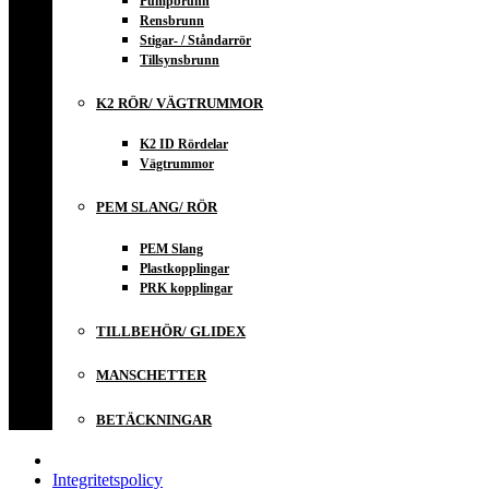
Pumpbrunn
Rensbrunn
Stigar- / Ståndarrör
Tillsynsbrunn
K2 RÖR/ VÄGTRUMMOR
K2 ID Rördelar
Vägtrummor
PEM SLANG/ RÖR
PEM Slang
Plastkopplingar
PRK kopplingar
TILLBEHÖR/ GLIDEX
MANSCHETTER
BETÄCKNINGAR
Integritetspolicy