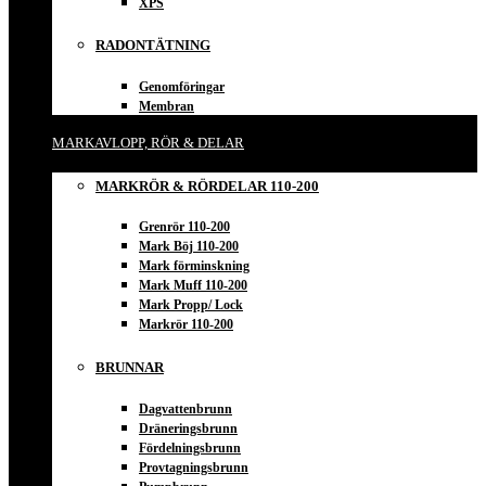
XPS
RADONTÄTNING
Genomföringar
Membran
MARKAVLOPP, RÖR & DELAR
MARKRÖR & RÖRDELAR 110-200
Grenrör 110-200
Mark Böj 110-200
Mark förminskning
Mark Muff 110-200
Mark Propp/ Lock
Markrör 110-200
BRUNNAR
Dagvattenbrunn
Dräneringsbrunn
Fördelningsbrunn
Provtagningsbrunn