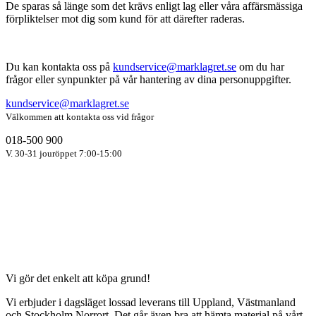
De sparas så länge som det krävs enligt lag eller våra affärsmässiga
förpliktelser mot dig som kund för att därefter raderas.
Du kan kontakta oss på
kundservice@marklagret.se
om du har
frågor eller synpunkter på vår hantering av dina personuppgifter.
kundservice@marklagret.se
Välkommen att kontakta oss vid frågor
018-500 900
V. 30-31 jouröppet 7:00-15:00
Vi gör det enkelt att köpa grund!
Vi erbjuder i dagsläget lossad leverans till Uppland, Västmanland
och Stockholm Norrort. Det går även bra att hämta material på vårt