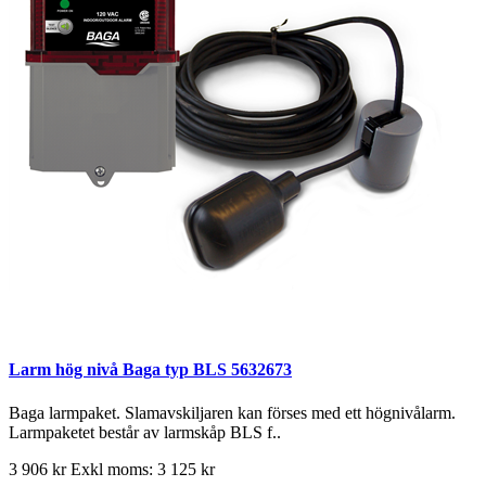
Larm hög nivå Baga typ BLS 5632673
Baga larmpaket. Slamavskiljaren kan förses med ett högnivålarm.
Larmpaketet består av larmskåp BLS f..
3 906 kr
Exkl moms: 3 125 kr