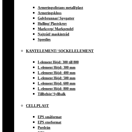
Armeringsdistans metall/plast
Armeringskloss
Golvbrunnar/ Spygatter
Hulling/ Plastskruv
Marksvep/ Markpendel
Najtråd/ maskintråd
Speedies
KANTELEMENT/ SOCKELELEMENT
I-element Höjd: 300 till 800
L-element Höjd: 300 mm
L-element Höjd: 400 mm
L-element Höjd: 500 mm
L-element Höjd: 600 mm
L-element Höjd: 800 mm
Tillbehör/ Syllbalk
CELLPLAST
EPS småformat
EPS storformat
Pordrän