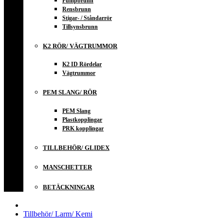
Pumpbrunn
Rensbrunn
Stigar- / Ståndarrör
Tillsynsbrunn
K2 RÖR/ VÄGTRUMMOR
K2 ID Rördelar
Vägtrummor
PEM SLANG/ RÖR
PEM Slang
Plastkopplingar
PRK kopplingar
TILLBEHÖR/ GLIDEX
MANSCHETTER
BETÄCKNINGAR
Tillbehör/ Larm/ Kemi