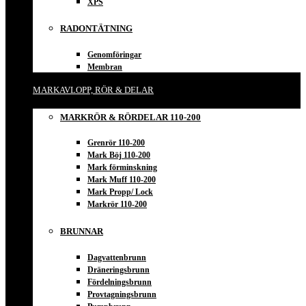
XPS
RADONTÄTNING
Genomföringar
Membran
MARKAVLOPP, RÖR & DELAR
MARKRÖR & RÖRDELAR 110-200
Grenrör 110-200
Mark Böj 110-200
Mark förminskning
Mark Muff 110-200
Mark Propp/ Lock
Markrör 110-200
BRUNNAR
Dagvattenbrunn
Dräneringsbrunn
Fördelningsbrunn
Provtagningsbrunn