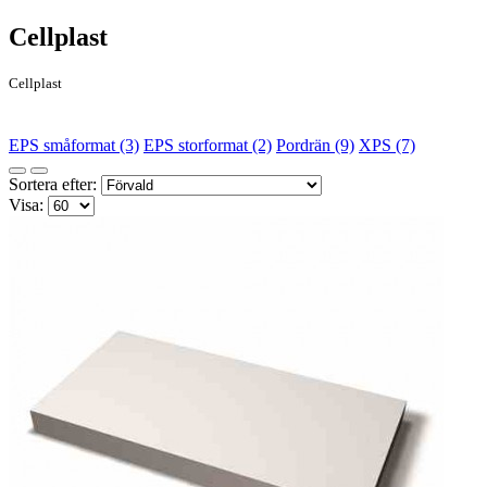
Cellplast
Cellplast
EPS småformat (3)
EPS storformat (2)
Pordrän (9)
XPS (7)
Sortera efter:
Visa: