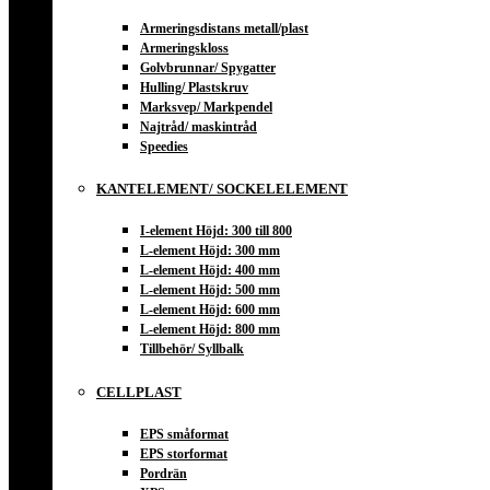
Armeringsdistans metall/plast
Armeringskloss
Golvbrunnar/ Spygatter
Hulling/ Plastskruv
Marksvep/ Markpendel
Najtråd/ maskintråd
Speedies
KANTELEMENT/ SOCKELELEMENT
I-element Höjd: 300 till 800
L-element Höjd: 300 mm
L-element Höjd: 400 mm
L-element Höjd: 500 mm
L-element Höjd: 600 mm
L-element Höjd: 800 mm
Tillbehör/ Syllbalk
CELLPLAST
EPS småformat
EPS storformat
Pordrän