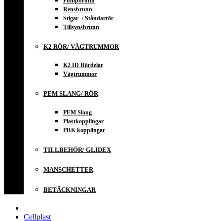
Pumpbrunn
Rensbrunn
Stigar- / Ståndarrör
Tillsynsbrunn
K2 RÖR/ VÄGTRUMMOR
K2 ID Rördelar
Vägtrummor
PEM SLANG/ RÖR
PEM Slang
Plastkopplingar
PRK kopplingar
TILLBEHÖR/ GLIDEX
MANSCHETTER
BETÄCKNINGAR
Cellplast