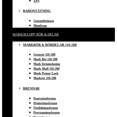
XPS
RADONTÄTNING
Genomföringar
Membran
MARKAVLOPP, RÖR & DELAR
MARKRÖR & RÖRDELAR 110-200
Grenrör 110-200
Mark Böj 110-200
Mark förminskning
Mark Muff 110-200
Mark Propp/ Lock
Markrör 110-200
BRUNNAR
Dagvattenbrunn
Dräneringsbrunn
Fördelningsbrunn
Provtagningsbrunn