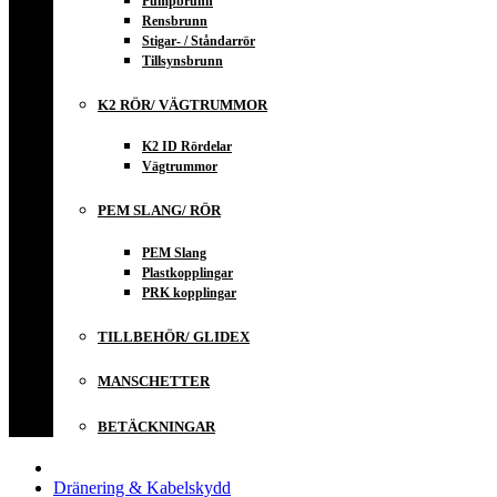
Pumpbrunn
Rensbrunn
Stigar- / Ståndarrör
Tillsynsbrunn
K2 RÖR/ VÄGTRUMMOR
K2 ID Rördelar
Vägtrummor
PEM SLANG/ RÖR
PEM Slang
Plastkopplingar
PRK kopplingar
TILLBEHÖR/ GLIDEX
MANSCHETTER
BETÄCKNINGAR
Dränering & Kabelskydd