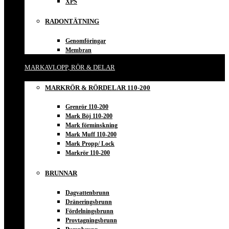
XPS
RADONTÄTNING
Genomföringar
Membran
MARKAVLOPP, RÖR & DELAR
MARKRÖR & RÖRDELAR 110-200
Grenrör 110-200
Mark Böj 110-200
Mark förminskning
Mark Muff 110-200
Mark Propp/ Lock
Markrör 110-200
BRUNNAR
Dagvattenbrunn
Dräneringsbrunn
Fördelningsbrunn
Provtagningsbrunn