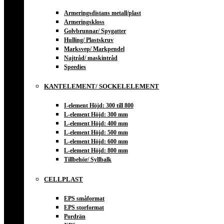
Armeringsdistans metall/plast
Armeringskloss
Golvbrunnar/ Spygatter
Hulling/ Plastskruv
Marksvep/ Markpendel
Najtråd/ maskintråd
Speedies
KANTELEMENT/ SOCKELELEMENT
I-element Höjd: 300 till 800
L-element Höjd: 300 mm
L-element Höjd: 400 mm
L-element Höjd: 500 mm
L-element Höjd: 600 mm
L-element Höjd: 800 mm
Tillbehör/ Syllbalk
CELLPLAST
EPS småformat
EPS storformat
Pordrän