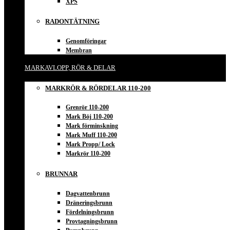
XPS
RADONTÄTNING
Genomföringar
Membran
MARKAVLOPP, RÖR & DELAR
MARKRÖR & RÖRDELAR 110-200
Grenrör 110-200
Mark Böj 110-200
Mark förminskning
Mark Muff 110-200
Mark Propp/ Lock
Markrör 110-200
BRUNNAR
Dagvattenbrunn
Dräneringsbrunn
Fördelningsbrunn
Provtagningsbrunn