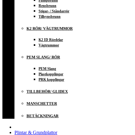
Pumpbrunn
Rensbrunn
Stigar- / Ståndarrör
Tillsynsbrunn
K2 RÖR/ VÄGTRUMMOR
K2 ID Rördelar
Vägtrummor
PEM SLANG/ RÖR
PEM Slang
Plastkopplingar
PRK kopplingar
TILLBEHÖR/ GLIDEX
MANSCHETTER
BETÄCKNINGAR
Plintar & Grundplattor