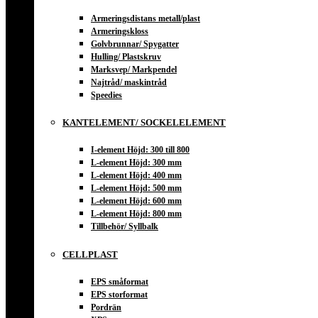
Armeringsdistans metall/plast
Armeringskloss
Golvbrunnar/ Spygatter
Hulling/ Plastskruv
Marksvep/ Markpendel
Najtråd/ maskintråd
Speedies
KANTELEMENT/ SOCKELELEMENT
I-element Höjd: 300 till 800
L-element Höjd: 300 mm
L-element Höjd: 400 mm
L-element Höjd: 500 mm
L-element Höjd: 600 mm
L-element Höjd: 800 mm
Tillbehör/ Syllbalk
CELLPLAST
EPS småformat
EPS storformat
Pordrän