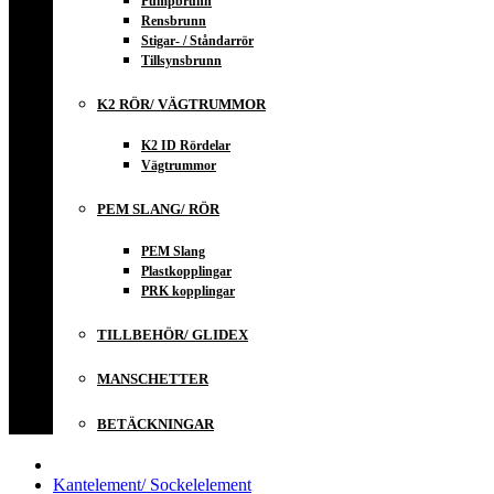
Pumpbrunn
Rensbrunn
Stigar- / Ståndarrör
Tillsynsbrunn
K2 RÖR/ VÄGTRUMMOR
K2 ID Rördelar
Vägtrummor
PEM SLANG/ RÖR
PEM Slang
Plastkopplingar
PRK kopplingar
TILLBEHÖR/ GLIDEX
MANSCHETTER
BETÄCKNINGAR
Kantelement/ Sockelelement