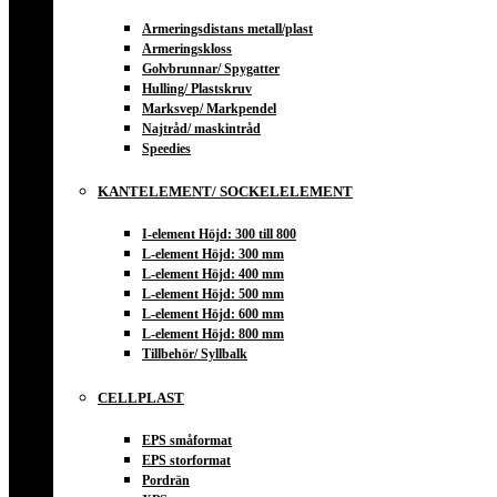
Armeringsdistans metall/plast
Armeringskloss
Golvbrunnar/ Spygatter
Hulling/ Plastskruv
Marksvep/ Markpendel
Najtråd/ maskintråd
Speedies
KANTELEMENT/ SOCKELELEMENT
I-element Höjd: 300 till 800
L-element Höjd: 300 mm
L-element Höjd: 400 mm
L-element Höjd: 500 mm
L-element Höjd: 600 mm
L-element Höjd: 800 mm
Tillbehör/ Syllbalk
CELLPLAST
EPS småformat
EPS storformat
Pordrän