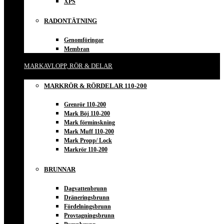
XPS
RADONTÄTNING
Genomföringar
Membran
MARKAVLOPP, RÖR & DELAR
MARKRÖR & RÖRDELAR 110-200
Grenrör 110-200
Mark Böj 110-200
Mark förminskning
Mark Muff 110-200
Mark Propp/ Lock
Markrör 110-200
BRUNNAR
Dagvattenbrunn
Dräneringsbrunn
Fördelningsbrunn
Provtagningsbrunn