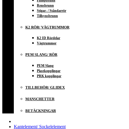
Pumpbrunn
Rensbrunn
Stigar- / Ståndarrör
Tillsynsbrunn
K2 RÖR/ VÄGTRUMMOR
K2 ID Rördelar
Vägtrummor
PEM SLANG/ RÖR
PEM Slang
Plastkopplingar
PRK kopplingar
TILLBEHÖR/ GLIDEX
MANSCHETTER
BETÄCKNINGAR
Kantelement/ Sockelelement