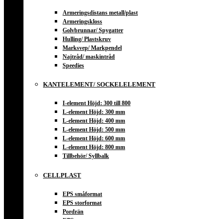
Armeringsdistans metall/plast
Armeringskloss
Golvbrunnar/ Spygatter
Hulling/ Plastskruv
Marksvep/ Markpendel
Najtråd/ maskintråd
Speedies
KANTELEMENT/ SOCKELELEMENT
I-element Höjd: 300 till 800
L-element Höjd: 300 mm
L-element Höjd: 400 mm
L-element Höjd: 500 mm
L-element Höjd: 600 mm
L-element Höjd: 800 mm
Tillbehör/ Syllbalk
CELLPLAST
EPS småformat
EPS storformat
Pordrän