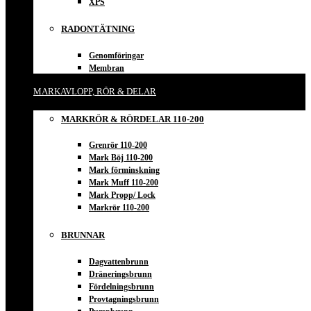
XPS
RADONTÄTNING
Genomföringar
Membran
MARKAVLOPP, RÖR & DELAR
MARKRÖR & RÖRDELAR 110-200
Grenrör 110-200
Mark Böj 110-200
Mark förminskning
Mark Muff 110-200
Mark Propp/ Lock
Markrör 110-200
BRUNNAR
Dagvattenbrunn
Dräneringsbrunn
Fördelningsbrunn
Provtagningsbrunn