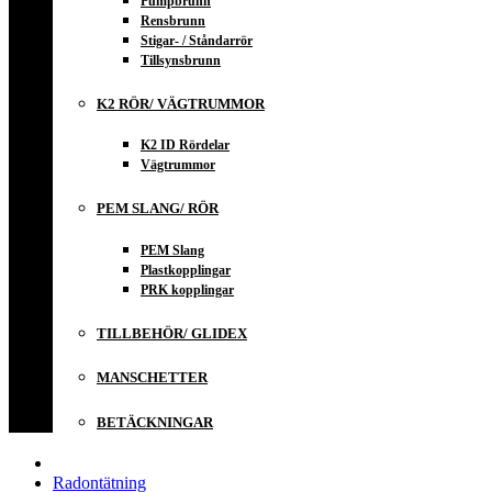
Pumpbrunn
Rensbrunn
Stigar- / Ståndarrör
Tillsynsbrunn
K2 RÖR/ VÄGTRUMMOR
K2 ID Rördelar
Vägtrummor
PEM SLANG/ RÖR
PEM Slang
Plastkopplingar
PRK kopplingar
TILLBEHÖR/ GLIDEX
MANSCHETTER
BETÄCKNINGAR
Radontätning