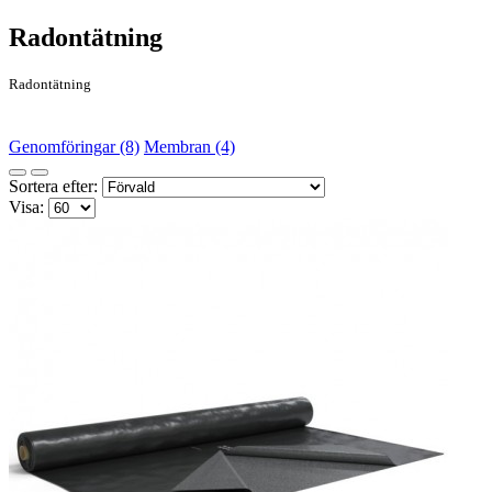
Radontätning
Radontätning
Genomföringar (8)
Membran (4)
Sortera efter:
Visa: