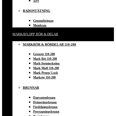
XPS
RADONTÄTNING
Genomföringar
Membran
MARKAVLOPP, RÖR & DELAR
MARKRÖR & RÖRDELAR 110-200
Grenrör 110-200
Mark Böj 110-200
Mark förminskning
Mark Muff 110-200
Mark Propp/ Lock
Markrör 110-200
BRUNNAR
Dagvattenbrunn
Dräneringsbrunn
Fördelningsbrunn
Provtagningsbrunn