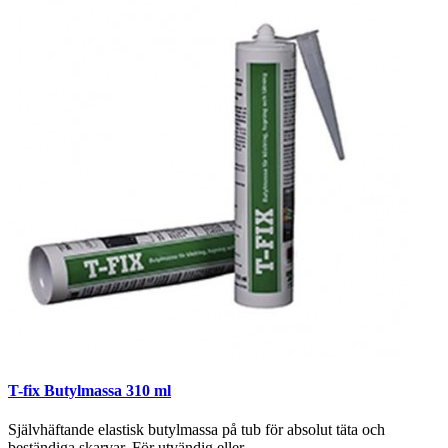
T-fix Butylmassa 310 ml
Självhäftande elastisk butylmassa på tub för absolut täta och
beständiga skarvar. För utvändig eller..