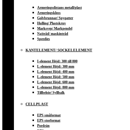
Armeringsdistans metall/plast
Armeringskloss
Golvbrunnar/ Spygatter
Hulling/ Plastskruv
Marksvep/ Markpendel
Najtråd/ maskintråd
Speedies
KANTELEMENT/ SOCKELELEMENT
I-element Höjd: 300 till 800
L-element Höjd: 300 mm
L-element Höjd: 400 mm
L-element Höjd: 500 mm
L-element Höjd: 600 mm
L-element Höjd: 800 mm
Tillbehör/ Syllbalk
CELLPLAST
EPS småformat
EPS storformat
Pordrän