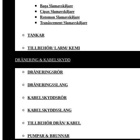
Baga Slamavskiljare
Cipax Slamavskiljare
Rotomon Slamavskiljare
Tranåscement Slamavskiljare
TANKAR
TILLBEHÖR/ LARM/ KEMI
DRÄNERING & KABELSKYDD
DRÄNERINGSRÖR
DRÄNERINGSSLANG
KABELSKYDDSRÖR
KABELSKYDDSSLANG
TILLBEHÖR DRÄN/ KABEL
PUMPAR & BRUNNAR