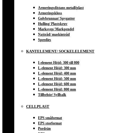
Armeringsdistans metall/plast
Armeringskloss
Golvbrunnar/ Spygatter
Hulling/ Plastskruv
Marksvep/ Markpendel
Najtråd/ maskintråd
Speedies
KANTELEMENT/ SOCKELELEMENT
I-element Höjd: 300 till 800
L-element Höjd: 300 mm
L-element Höjd: 400 mm
L-element Höjd: 500 mm
L-element Höjd: 600 mm
L-element Höjd: 800 mm
Tillbehör/ Syllbalk
CELLPLAST
EPS småformat
EPS storformat
Pordrän