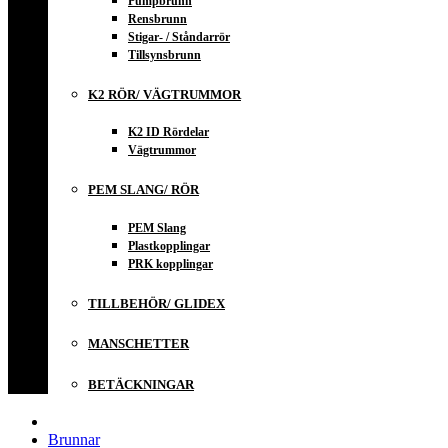
Pumpbrunn
Rensbrunn
Stigar- / Ståndarrör
Tillsynsbrunn
K2 RÖR/ VÄGTRUMMOR
K2 ID Rördelar
Vägtrummor
PEM SLANG/ RÖR
PEM Slang
Plastkopplingar
PRK kopplingar
TILLBEHÖR/ GLIDEX
MANSCHETTER
BETÄCKNINGAR
Brunnar