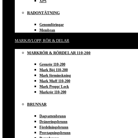
XPS
RADONTÄTNING
Genomföringar
Membran
MARKAVLOPP, RÖR & DELAR
MARKRÖR & RÖRDELAR 110-200
Grenrör 110-200
Mark Böj 110-200
Mark förminskning
Mark Muff 110-200
Mark Propp/ Lock
Markrör 110-200
BRUNNAR
Dagvattenbrunn
Dräneringsbrunn
Fördelningsbrunn
Provtagningsbrunn