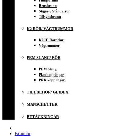
Pumpbrunn
Rensbrunn
Stigar- / Ståndarrör
Tillsynsbrunn
K2 RÖR/ VÄGTRUMMOR
K2 ID Rördelar
Vägtrummor
PEM SLANG/ RÖR
PEM Slang
Plastkopplingar
PRK kopplingar
TILLBEHÖR/ GLIDEX
MANSCHETTER
BETÄCKNINGAR
Brunnar