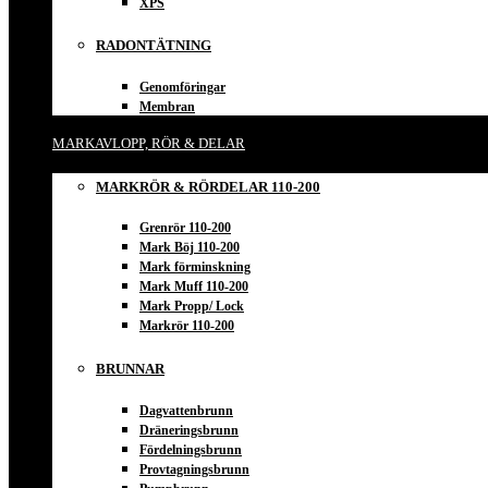
XPS
RADONTÄTNING
Genomföringar
Membran
MARKAVLOPP, RÖR & DELAR
MARKRÖR & RÖRDELAR 110-200
Grenrör 110-200
Mark Böj 110-200
Mark förminskning
Mark Muff 110-200
Mark Propp/ Lock
Markrör 110-200
BRUNNAR
Dagvattenbrunn
Dräneringsbrunn
Fördelningsbrunn
Provtagningsbrunn