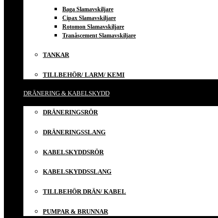
Baga Slamavskiljare
Cipax Slamavskiljare
Rotomon Slamavskiljare
Tranåscement Slamavskiljare
TANKAR
TILLBEHÖR/ LARM/ KEMI
DRÄNERING & KABELSKYDD
DRÄNERINGSRÖR
DRÄNERINGSSLANG
KABELSKYDDSRÖR
KABELSKYDDSSLANG
TILLBEHÖR DRÄN/ KABEL
PUMPAR & BRUNNAR