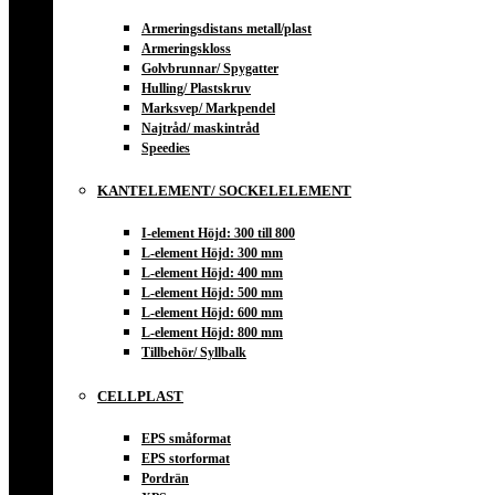
Armeringsdistans metall/plast
Armeringskloss
Golvbrunnar/ Spygatter
Hulling/ Plastskruv
Marksvep/ Markpendel
Najtråd/ maskintråd
Speedies
KANTELEMENT/ SOCKELELEMENT
I-element Höjd: 300 till 800
L-element Höjd: 300 mm
L-element Höjd: 400 mm
L-element Höjd: 500 mm
L-element Höjd: 600 mm
L-element Höjd: 800 mm
Tillbehör/ Syllbalk
CELLPLAST
EPS småformat
EPS storformat
Pordrän