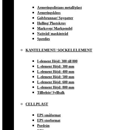
Armeringsdistans metall/plast
Armeringskloss
Golvbrunnar/ Spygatter
Hulling/ Plastskruv
Marksvep/ Markpendel
Najtråd/ maskintråd
Speedies
KANTELEMENT/ SOCKELELEMENT
I-element Höjd: 300 till 800
L-element Höjd: 300 mm
L-element Höjd: 400 mm
L-element Höjd: 500 mm
L-element Höjd: 600 mm
L-element Höjd: 800 mm
Tillbehör/ Syllbalk
CELLPLAST
EPS småformat
EPS storformat
Pordrän