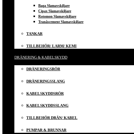
Baga Slamavskiljare
Cipax Slamavskiljare
Rotomon Slamavskiljare
Tranåscement Slamavskiljare
TANKAR
TILLBEHÖR/ LARM/ KEMI
DRÄNERING & KABELSKYDD
DRÄNERINGSRÖR
DRÄNERINGSSLANG
KABELSKYDDSRÖR
KABELSKYDDSSLANG
TILLBEHÖR DRÄN/ KABEL
PUMPAR & BRUNNAR