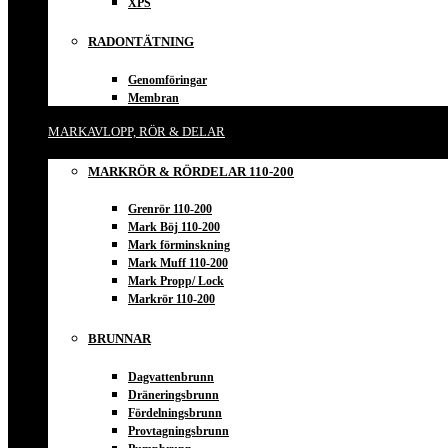
XPS
RADONTÄTNING
Genomföringar
Membran
MARKAVLOPP, RÖR & DELAR
MARKRÖR & RÖRDELAR 110-200
Grenrör 110-200
Mark Böj 110-200
Mark förminskning
Mark Muff 110-200
Mark Propp/ Lock
Markrör 110-200
BRUNNAR
Dagvattenbrunn
Dräneringsbrunn
Fördelningsbrunn
Provtagningsbrunn