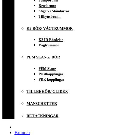
Pumpbrunn
Rensbrunn
Stigar- / Ståndarrör
Tillsynsbrunn
K2 RÖR/ VÄGTRUMMOR
K2 ID Rördelar
Vägtrummor
PEM SLANG/ RÖR
PEM Slang
Plastkopplingar
PRK kopplingar
TILLBEHÖR/ GLIDEX
MANSCHETTER
BETÄCKNINGAR
Brunnar