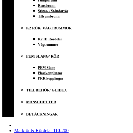
Pumpbrunn
Rensbrunn
Stigar- / Ståndarrör
Tillsynsbrunn
K2 RÖR/ VÄGTRUMMOR
K2 ID Rördelar
Vägtrummor
PEM SLANG/ RÖR
PEM Slang
Plastkopplingar
PRK kopplingar
TILLBEHÖR/ GLIDEX
MANSCHETTER
BETÄCKNINGAR
Markrör & Rördelar 110-200