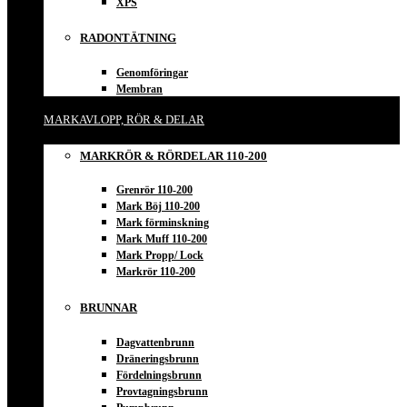
XPS
RADONTÄTNING
Genomföringar
Membran
MARKAVLOPP, RÖR & DELAR
MARKRÖR & RÖRDELAR 110-200
Grenrör 110-200
Mark Böj 110-200
Mark förminskning
Mark Muff 110-200
Mark Propp/ Lock
Markrör 110-200
BRUNNAR
Dagvattenbrunn
Dräneringsbrunn
Fördelningsbrunn
Provtagningsbrunn