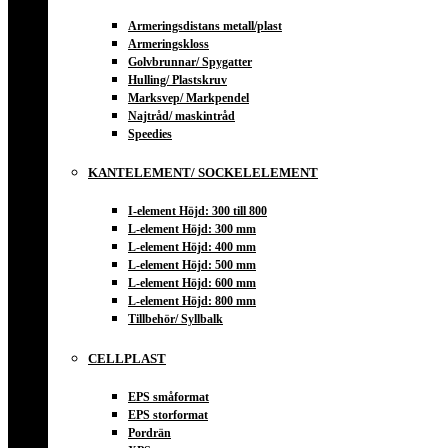
Armeringsdistans metall/plast
Armeringskloss
Golvbrunnar/ Spygatter
Hulling/ Plastskruv
Marksvep/ Markpendel
Najtråd/ maskintråd
Speedies
KANTELEMENT/ SOCKELELEMENT
I-element Höjd: 300 till 800
L-element Höjd: 300 mm
L-element Höjd: 400 mm
L-element Höjd: 500 mm
L-element Höjd: 600 mm
L-element Höjd: 800 mm
Tillbehör/ Syllbalk
CELLPLAST
EPS småformat
EPS storformat
Pordrän