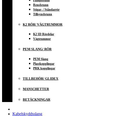
Pumpbrunn
Rensbrunn
Stigar- / Ståndarrör
Tillsynsbrunn
K2 RÖR/ VÄGTRUMMOR
K2 ID Rördelar
Vägtrummor
PEM SLANG/ RÖR
PEM Slang
Plastkopplingar
PRK kopplingar
TILLBEHÖR/ GLIDEX
MANSCHETTER
BETÄCKNINGAR
Kabelskyddsslang