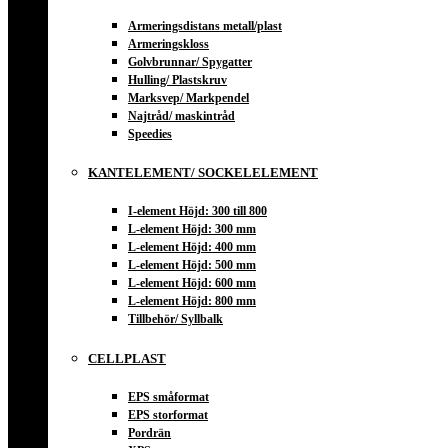
Armeringsdistans metall/plast
Armeringskloss
Golvbrunnar/ Spygatter
Hulling/ Plastskruv
Marksvep/ Markpendel
Najtråd/ maskintråd
Speedies
KANTELEMENT/ SOCKELELEMENT
I-element Höjd: 300 till 800
L-element Höjd: 300 mm
L-element Höjd: 400 mm
L-element Höjd: 500 mm
L-element Höjd: 600 mm
L-element Höjd: 800 mm
Tillbehör/ Syllbalk
CELLPLAST
EPS småformat
EPS storformat
Pordrän