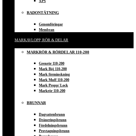
XPS
RADONTÄTNING
Genomföringar
Membran
MARKAVLOPP, RÖR & DELAR
MARKRÖR & RÖRDELAR 110-200
Grenrör 110-200
Mark Böj 110-200
Mark förminskning
Mark Muff 110-200
Mark Propp/ Lock
Markrör 110-200
BRUNNAR
Dagvattenbrunn
Dräneringsbrunn
Fördelningsbrunn
Provtagningsbrunn