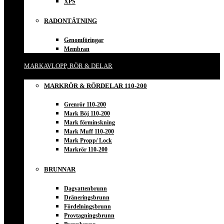
XPS
RADONTÄTNING
Genomföringar
Membran
MARKAVLOPP, RÖR & DELAR
MARKRÖR & RÖRDELAR 110-200
Grenrör 110-200
Mark Böj 110-200
Mark förminskning
Mark Muff 110-200
Mark Propp/ Lock
Markrör 110-200
BRUNNAR
Dagvattenbrunn
Dräneringsbrunn
Fördelningsbrunn
Provtagningsbrunn