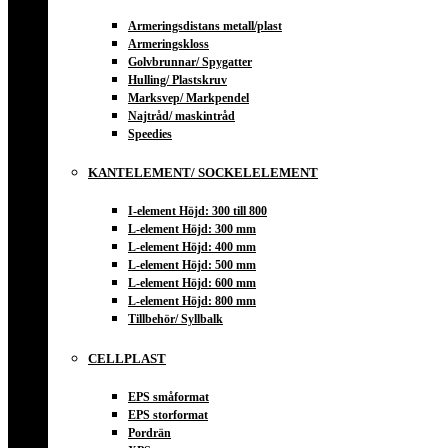
Armeringsdistans metall/plast
Armeringskloss
Golvbrunnar/ Spygatter
Hulling/ Plastskruv
Marksvep/ Markpendel
Najtråd/ maskintråd
Speedies
KANTELEMENT/ SOCKELELEMENT
I-element Höjd: 300 till 800
L-element Höjd: 300 mm
L-element Höjd: 400 mm
L-element Höjd: 500 mm
L-element Höjd: 600 mm
L-element Höjd: 800 mm
Tillbehör/ Syllbalk
CELLPLAST
EPS småformat
EPS storformat
Pordrän