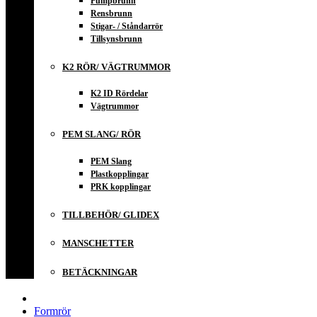
Pumpbrunn
Rensbrunn
Stigar- / Ståndarrör
Tillsynsbrunn
K2 RÖR/ VÄGTRUMMOR
K2 ID Rördelar
Vägtrummor
PEM SLANG/ RÖR
PEM Slang
Plastkopplingar
PRK kopplingar
TILLBEHÖR/ GLIDEX
MANSCHETTER
BETÄCKNINGAR
Formrör