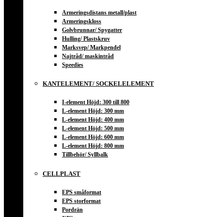
Armeringsdistans metall/plast
Armeringskloss
Golvbrunnar/ Spygatter
Hulling/ Plastskruv
Marksvep/ Markpendel
Najtråd/ maskintråd
Speedies
KANTELEMENT/ SOCKELELEMENT
I-element Höjd: 300 till 800
L-element Höjd: 300 mm
L-element Höjd: 400 mm
L-element Höjd: 500 mm
L-element Höjd: 600 mm
L-element Höjd: 800 mm
Tillbehör/ Syllbalk
CELLPLAST
EPS småformat
EPS storformat
Pordrän