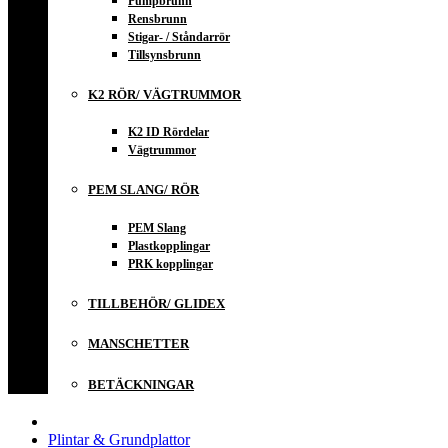
Pumpbrunn
Rensbrunn
Stigar- / Ståndarrör
Tillsynsbrunn
K2 RÖR/ VÄGTRUMMOR
K2 ID Rördelar
Vägtrummor
PEM SLANG/ RÖR
PEM Slang
Plastkopplingar
PRK kopplingar
TILLBEHÖR/ GLIDEX
MANSCHETTER
BETÄCKNINGAR
Plintar & Grundplattor