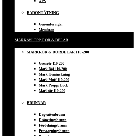
XPS
RADONTÄTNING
Genomföringar
Membran
MARKAVLOPP, RÖR & DELAR
MARKRÖR & RÖRDELAR 110-200
Grenrör 110-200
Mark Böj 110-200
Mark förminskning
Mark Muff 110-200
Mark Propp/ Lock
Markrör 110-200
BRUNNAR
Dagvattenbrunn
Dräneringsbrunn
Fördelningsbrunn
Provtagningsbrunn