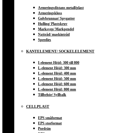
Armeringsdistans metall/plast
Armeringskloss
Golvbrunnar/ Spygatter
Hulling/ Plastskruv
Marksvep/ Markpendel
Najtråd/ maskintråd
Speedies
KANTELEMENT/ SOCKELELEMENT
I-element Höjd: 300 till 800
L-element Höjd: 300 mm
L-element Höjd: 400 mm
L-element Höjd: 500 mm
L-element Höjd: 600 mm
L-element Höjd: 800 mm
Tillbehör/ Syllbalk
CELLPLAST
EPS småformat
EPS storformat
Pordrän