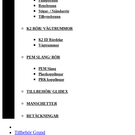
Pumpbrunn
Rensbrunn
Stigar- / Ståndarrör
Tillsynsbrunn
K2 RÖR/ VÄGTRUMMOR
K2 ID Rördelar
Vägtrummor
PEM SLANG/ RÖR
PEM Slang
Plastkopplingar
PRK kopplingar
TILLBEHÖR/ GLIDEX
MANSCHETTER
BETÄCKNINGAR
Tillbehör Grund