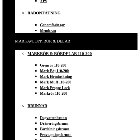
XPS
RADONTÄTNING
Genomföringar
Membran
MARKAVLOPP, RÖR & DELAR
MARKRÖR & RÖRDELAR 110-200
Grenrör 110-200
Mark Böj 110-200
Mark förminskning
Mark Muff 110-200
Mark Propp/ Lock
Markrör 110-200
BRUNNAR
Dagvattenbrunn
Dräneringsbrunn
Fördelningsbrunn
Provtagningsbrunn