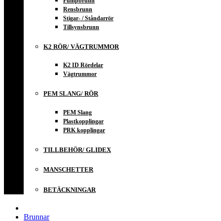
Pumpbrunn
Rensbrunn
Stigar- / Ståndarrör
Tillsynsbrunn
K2 RÖR/ VÄGTRUMMOR
K2 ID Rördelar
Vägtrummor
PEM SLANG/ RÖR
PEM Slang
Plastkopplingar
PRK kopplingar
TILLBEHÖR/ GLIDEX
MANSCHETTER
BETÄCKNINGAR
Brunnar