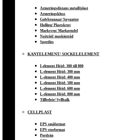
Armeringsdistans metall/plast
Armeringskloss
Golvbrunnar/ Spygatter
Hulling/ Plastskruv
Marksvep/ Markpendel
Najtråd/ maskintråd
Speedies
KANTELEMENT/ SOCKELELEMENT
I-element Höjd: 300 till 800
L-element Höjd: 300 mm
L-element Höjd: 400 mm
L-element Höjd: 500 mm
L-element Höjd: 600 mm
L-element Höjd: 800 mm
Tillbehör/ Syllbalk
CELLPLAST
EPS småformat
EPS storformat
Pordrän