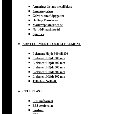
Armeringsdistans metall/plast
Armeringskloss
Golvbrunnar/ Spygatter
Hulling/ Plastskruv
Marksvep/ Markpendel
Najtråd/ maskintråd
Speedies
KANTELEMENT/ SOCKELELEMENT
I-element Höjd: 300 till 800
L-element Höjd: 300 mm
L-element Höjd: 400 mm
L-element Höjd: 500 mm
L-element Höjd: 600 mm
L-element Höjd: 800 mm
Tillbehör/ Syllbalk
CELLPLAST
EPS småformat
EPS storformat
Pordrän