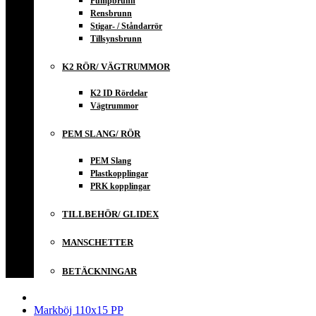
Pumpbrunn
Rensbrunn
Stigar- / Ståndarrör
Tillsynsbrunn
K2 RÖR/ VÄGTRUMMOR
K2 ID Rördelar
Vägtrummor
PEM SLANG/ RÖR
PEM Slang
Plastkopplingar
PRK kopplingar
TILLBEHÖR/ GLIDEX
MANSCHETTER
BETÄCKNINGAR
Markböj 110x15 PP