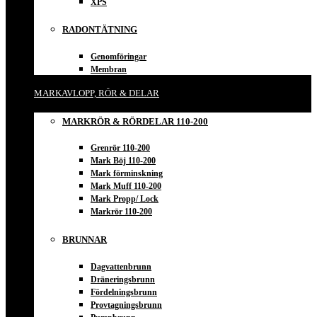
XPS
RADONTÄTNING
Genomföringar
Membran
MARKAVLOPP, RÖR & DELAR
MARKRÖR & RÖRDELAR 110-200
Grenrör 110-200
Mark Böj 110-200
Mark förminskning
Mark Muff 110-200
Mark Propp/ Lock
Markrör 110-200
BRUNNAR
Dagvattenbrunn
Dräneringsbrunn
Fördelningsbrunn
Provtagningsbrunn