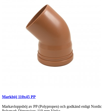
Markböj 110x45 PP
Markavloppsböj av PP (Polypropen) och godkänd enligt Nordic
Polymark.Dimension: 110 mm Vinke..