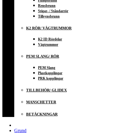
Pumpbrunn
Rensbrunn
Stigar- / Ståndarrör
Tillsynsbrunn
K2 RÖR/ VÄGTRUMMOR
K2 ID Rördelar
Vägtrummor
PEM SLANG/ RÖR
PEM Slang
Plastkopplingar
PRK kopplingar
TILLBEHÖR/ GLIDEX
MANSCHETTER
BETÄCKNINGAR
Grund