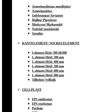
Armeringsdistans metall/plast
Armeringskloss
Golvbrunnar/ Spygatter
Hulling/ Plastskruv
Marksvep/ Markpendel
Najtråd/ maskintråd
Speedies
KANTELEMENT/ SOCKELELEMENT
I-element Höjd: 300 till 800
L-element Höjd: 300 mm
L-element Höjd: 400 mm
L-element Höjd: 500 mm
L-element Höjd: 600 mm
L-element Höjd: 800 mm
Tillbehör/ Syllbalk
CELLPLAST
EPS småformat
EPS storformat
Pordrän