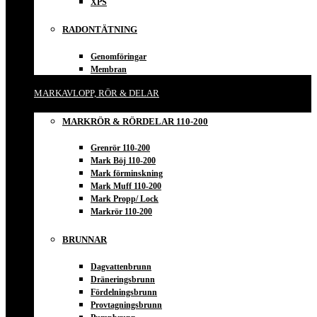
XPS
RADONTÄTNING
Genomföringar
Membran
MARKAVLOPP, RÖR & DELAR
MARKRÖR & RÖRDELAR 110-200
Grenrör 110-200
Mark Böj 110-200
Mark förminskning
Mark Muff 110-200
Mark Propp/ Lock
Markrör 110-200
BRUNNAR
Dagvattenbrunn
Dräneringsbrunn
Fördelningsbrunn
Provtagningsbrunn