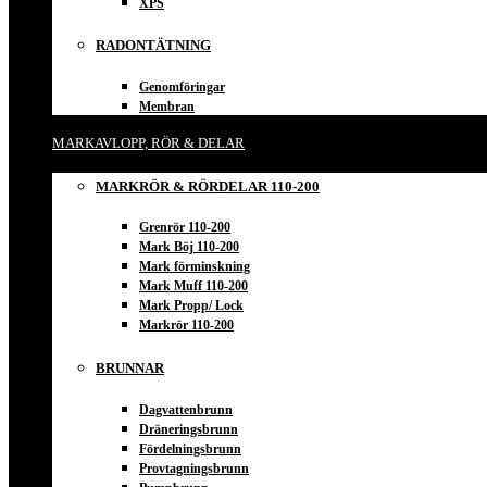
XPS
RADONTÄTNING
Genomföringar
Membran
MARKAVLOPP, RÖR & DELAR
MARKRÖR & RÖRDELAR 110-200
Grenrör 110-200
Mark Böj 110-200
Mark förminskning
Mark Muff 110-200
Mark Propp/ Lock
Markrör 110-200
BRUNNAR
Dagvattenbrunn
Dräneringsbrunn
Fördelningsbrunn
Provtagningsbrunn