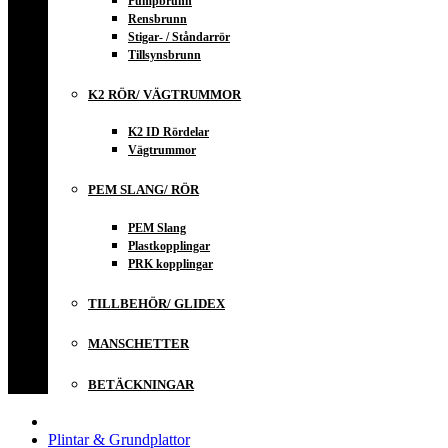
Pumpbrunn
Rensbrunn
Stigar- / Ståndarrör
Tillsynsbrunn
K2 RÖR/ VÄGTRUMMOR
K2 ID Rördelar
Vägtrummor
PEM SLANG/ RÖR
PEM Slang
Plastkopplingar
PRK kopplingar
TILLBEHÖR/ GLIDEX
MANSCHETTER
BETÄCKNINGAR
Plintar & Grundplattor