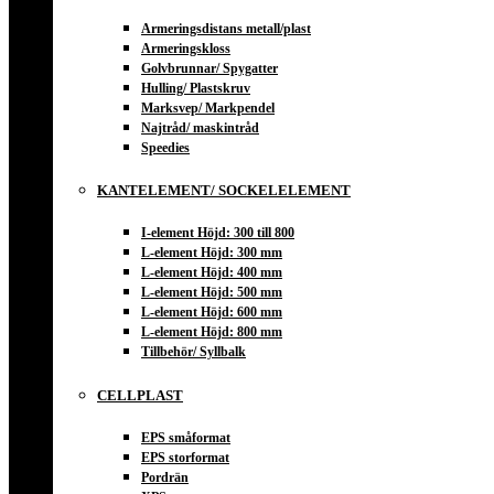
Armeringsdistans metall/plast
Armeringskloss
Golvbrunnar/ Spygatter
Hulling/ Plastskruv
Marksvep/ Markpendel
Najtråd/ maskintråd
Speedies
KANTELEMENT/ SOCKELELEMENT
I-element Höjd: 300 till 800
L-element Höjd: 300 mm
L-element Höjd: 400 mm
L-element Höjd: 500 mm
L-element Höjd: 600 mm
L-element Höjd: 800 mm
Tillbehör/ Syllbalk
CELLPLAST
EPS småformat
EPS storformat
Pordrän