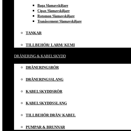
Baga Slamavskiljare
Cipax Slamavskiljare
Rotomon Slamavskiljare
Tranåscement Slamavskiljare
TANKAR
TILLBEHÖR/ LARM/ KEMI
DRÄNERING & KABELSKYDD
DRÄNERINGSRÖR
DRÄNERINGSSLANG
KABELSKYDDSRÖR
KABELSKYDDSSLANG
TILLBEHÖR DRÄN/ KABEL
PUMPAR & BRUNNAR