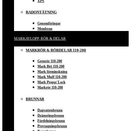
XPS
RADONTÄTNING
Genomföringar
Membran
MARKAVLOPP, RÖR & DELAR
MARKRÖR & RÖRDELAR 110-200
Grenrör 110-200
Mark Böj 110-200
Mark förminskning
Mark Muff 110-200
Mark Propp/ Lock
Markrör 110-200
BRUNNAR
Dagvattenbrunn
Dräneringsbrunn
Fördelningsbrunn
Provtagningsbrunn