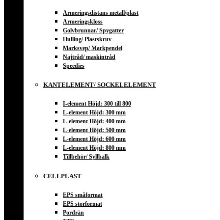
Armeringsdistans metall/plast
Armeringskloss
Golvbrunnar/ Spygatter
Hulling/ Plastskruv
Marksvep/ Markpendel
Najtråd/ maskintråd
Speedies
KANTELEMENT/ SOCKELELEMENT
I-element Höjd: 300 till 800
L-element Höjd: 300 mm
L-element Höjd: 400 mm
L-element Höjd: 500 mm
L-element Höjd: 600 mm
L-element Höjd: 800 mm
Tillbehör/ Syllbalk
CELLPLAST
EPS småformat
EPS storformat
Pordrän