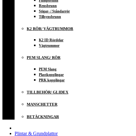
Pumpbrunn
Rensbrunn
Stigar- / Ståndarrör
Tillsynsbrunn
K2 RÖR/ VÄGTRUMMOR
K2 ID Rördelar
Vägtrummor
PEM SLANG/ RÖR
PEM Slang
Plastkopplingar
PRK kopplingar
TILLBEHÖR/ GLIDEX
MANSCHETTER
BETÄCKNINGAR
Plintar & Grundplattor